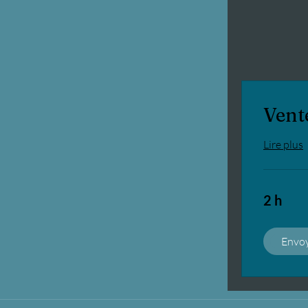
Vent
Lire plus
2 h
Envo