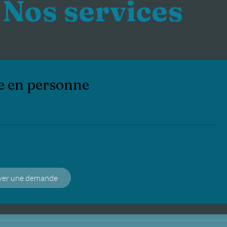
Nos services
e en personne
yer une demande