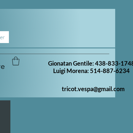
er
Gionatan Gentile: 438-833-174
re
Luigi Morena: 514-887-6234
tricot.vespa@gmail.com