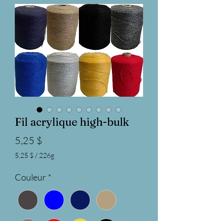
Fil acrylique high-bulk
Prix
5,25 $
5,25 $
/
226g
5,25 $
pour
Couleur
*
226
Grammes