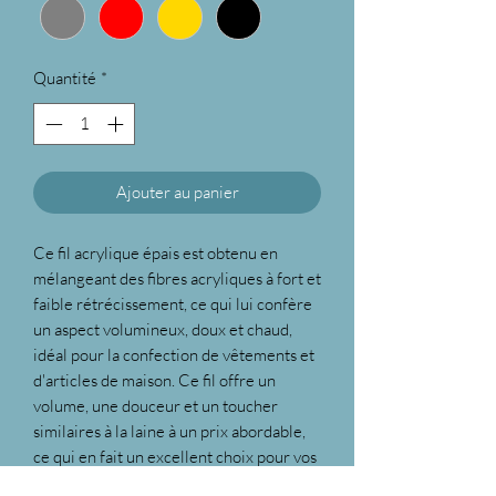
Quantité
*
Ajouter au panier
Ce fil acrylique épais est obtenu en
mélangeant des fibres acryliques à fort et
faible rétrécissement, ce qui lui confère
un aspect volumineux, doux et chaud,
idéal pour la confection de vêtements et
d'articles de maison. Ce fil offre un
volume, une douceur et un toucher
similaires à la laine à un prix abordable,
ce qui en fait un excellent choix pour vos
projets de tricot et de crochet. Conçu