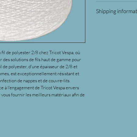
Les retours ne peuven
Shipping informa
remboursements sont 
uniquement pour les
All orders will be sh
transport ou en cas d
order 75$ or more be
fil de polyester 2/8 chez Tricot Vespa, où
 des solutions de fils haut de gamme pour
il de polyester, d'une épaisseur de 2/8 et
mmes, est exceptionnellement résistant et
onfection de nappes et de couvre-lits
nce à l'engagement de Tricot Vespa envers
r vous fournir les meilleurs matériaux afin de