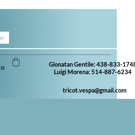
er
Gionatan Gentile: 438-833-174
re
Luigi Morena: 514-887-6234
tricot.vespa@gmail.com