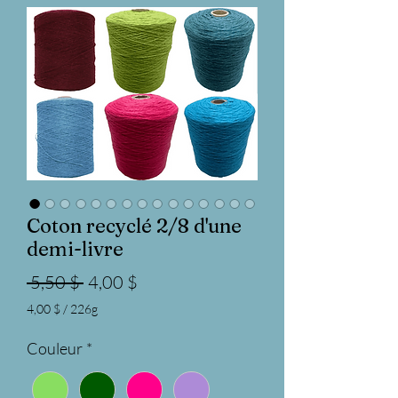
Coton recyclé 2/8 d'une
demi-livre
Prix
Prix
 5,50 $ 
4,00 $
original
promotionnel
4,00 $
/
226g
4,00 $
pour
Couleur
*
226
Grammes