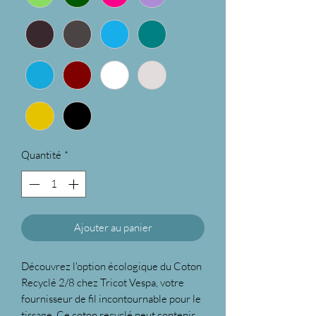
Quantité
*
Ajouter au panier
Découvrez l'option écologique du Coton
Recyclé 2/8 chez Tricot Vespa, votre
fournisseur de fil incontournable pour le
tissage. Ce coton recyclé peut contenir