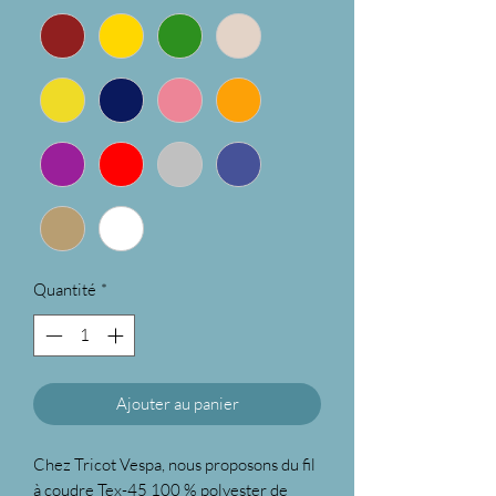
Quantité
*
Ajouter au panier
Chez Tricot Vespa, nous proposons du fil
à coudre Tex-45 100 % polyester de