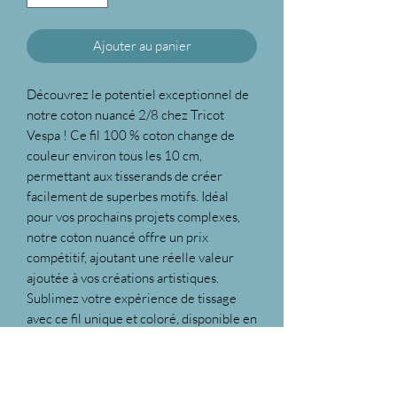
Ajouter au panier
Découvrez le potentiel exceptionnel de
notre coton nuancé 2/8 chez Tricot
Vespa ! Ce fil 100 % coton change de
couleur environ tous les 10 cm,
permettant aux tisserands de créer
facilement de superbes motifs. Idéal
pour vos prochains projets complexes,
notre coton nuancé offre un prix
compétitif, ajoutant une réelle valeur
ajoutée à vos créations artistiques.
Sublimez votre expérience de tissage
avec ce fil unique et coloré, disponible en
exclusivité chez Tricot Vespa.